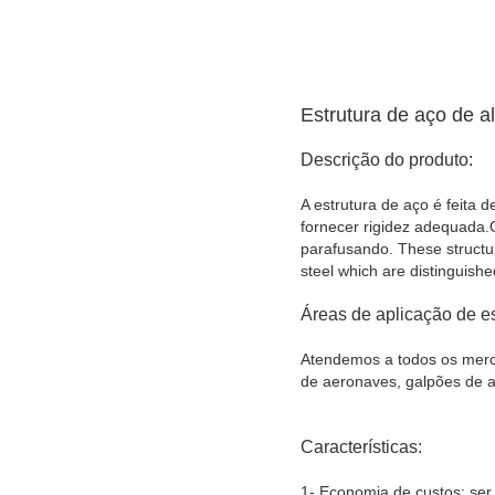
Estrutura de aço de al
Descrição do produto:
A estrutura de aço é feita
fornecer rigidez adequada.O
parafusando. These structure
steel which are distinguishe
Áreas de aplicação de es
Atendemos a todos os merca
de aeronaves, galpões de av
Características:
1- Economia de custos: ser