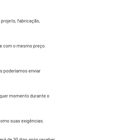
projeto, fabricação,
ade com o mesmo preço.
ós poderíamos enviar
alquer momento durante o
como suas exigências.
rá de 30 dias após receber