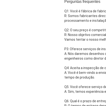
Perguntas frequentes
Q1: Você é fábrica de fabr
R: Somos fabricantes direc
processamento e instalaçã
Q2: O seu preço é competi
R: Nosso objetivo comercia
Vamos tentar o nosso melho
P3: Oferece serviços de in
A: Nós daremos desenhos de
engenheiros como diretor 
Q4: Aceita a inspecção de
A: Você é bem-vindo a envi
tempo de produção.
Q5: Você oferece serviço d
A: Sim, temos experiência 
Q6: Qual é o prazo de entre
R: O tempo de entrega dep