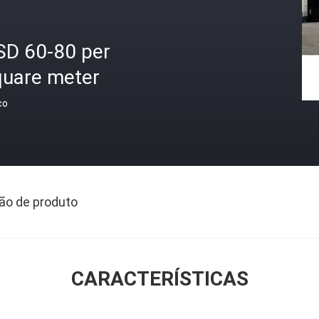
SD 60-80 per
quare meter
ço
ão de produto
CARACTERÍSTICAS