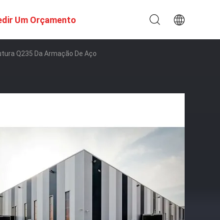
edir Um Orçamento
rutura Q235 Da Armação De Aço