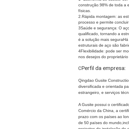
construção.98% de toda a e
físicas.
2.Rápida montagem: as est
processo e permite conclui
3Saúde e segurança: O aço 
qualificado, tornando a est
é a solução mais seguraHá
estruturais de aço são fabri
4Flexibilidade: pode ser mo
nos desejos do proprietári
Perfil da empresa:
C
Qingdao Gusite Constructio
diversificada e orientada p
estrangeiro, e serviços técn
A Gusite possui o certificad
Comércio da China, a certif
prazo com os países ao lon
de 50 países do mundo,incl
projectos de instalação de 