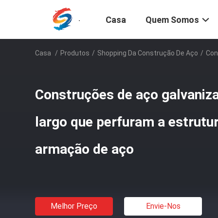
Casa
Quem Somos
Casa
/
Produtos
/
Shopping Da Construção De Aço
/
Con
Construções de aço galvaniz
largo que perfuram a estrutu
armação de aço
Melhor Preço
Envie-Nos