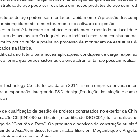
strutura de aço pode ser reciclada em novos produtos de aço sem red
ruturas de aço podem ser montadas rapidamente. A precisão dos com
r mais rapidamente o monitoramento no software de gestão.
estrutural é fabricado na fábrica e rapidamente montado no local de 
rutura de aço segura.Os inquéritos da indústria mostram consistenteme
 muito pouco ruído e poeira no processo de montagem de estruturas 
cados na fábrica.
dificada no futuro para novas aplicações, condições de carga, expansõe
o de forma que outros sistemas de enquadramento não possam realizar
n Technology Co, Ltd foi criada em 2014. É uma empresa privada intern
ara a exportação, integrando P&D, design,Produção, instalação e const
icos.
o de qualificação de gestão de projetos contratados no exterior da Chin
icação CE [EN1090 certificatel], o certificado ISO9001,etc., e realizo
go do "Cinturão e Rota". Os produtos e serviços de construção atuais
uindo a ÁsiaAlém disso, foram criadas filiais em Moçambique e Angola
estruturas de aço em África.