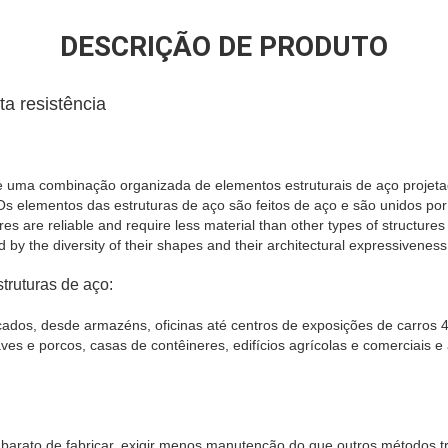
DESCRIÇÃO DE PRODUTO
ta resistência
 de uma combinação organizada de elementos estruturais de aço projet
s elementos das estruturas de aço são feitos de aço e são unidos por
s are reliable and require less material than other types of structures 
d by the diversity of their shapes and their architectural expressiveness
truturas de aço:
dos, desde armazéns, oficinas até centros de exposições de carros 4
es e porcos, casas de contêineres, edifícios agrícolas e comerciais e 
 barato de fabricar, exigir menos manutenção do que outros métodos tr