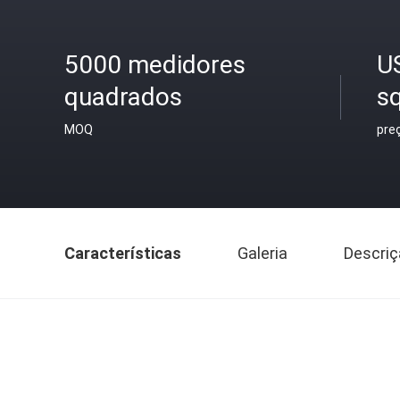
5000 medidores
U
quadrados
s
MOQ
pre
Características
Galeria
Descriç