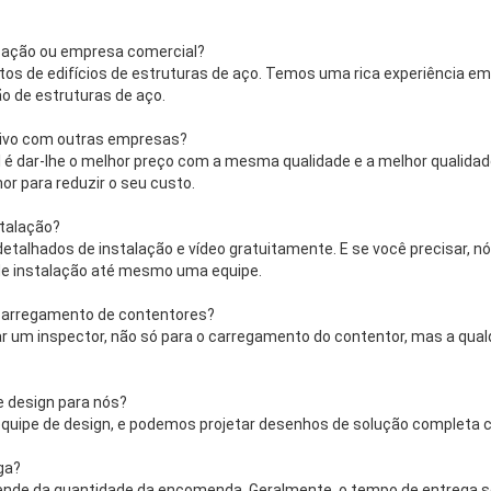
icação ou empresa comercial?
tos de edifícios de estruturas de aço. Temos uma rica experiência em 
o de estruturas de aço.
tivo com outras empresas?
l é dar-lhe o melhor preço com a mesma qualidade e a melhor qualid
r para reduzir o seu custo.
stalação?
talhados de instalação e vídeo gratuitamente. E se você precisar, n
de instalação até mesmo uma equipe.
 carregamento de contentores?
ar um inspector, não só para o carregamento do contentor, mas a qu
e design para nós?
equipe de design, e podemos projetar desenhos de solução completa 
ga?
ende da quantidade da encomenda. Geralmente, o tempo de entrega se