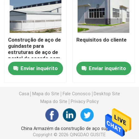
Construção de aço pré-fabricada
Plataforma da construção de aço
Construção de aço de
Requisitos do cliente
guindaste para
estruturas de aço de
Shopping da construção de aço
portal de acordo com
os requisitos do
Enviar inquérito
Enviar inquérito
cliente
Exploração agrícola da construção de aço
Casa
Mapa do Site
Fale Conosco
Desktop Site
Casa de porco da construção de aço
Mapa do Site
Privacy Policy
Construção de armação de aço comercial
China Armazém da construção de aço supplier.
Estádio da construção de aço
Copyright © 2026 QINGDAO GUSITE