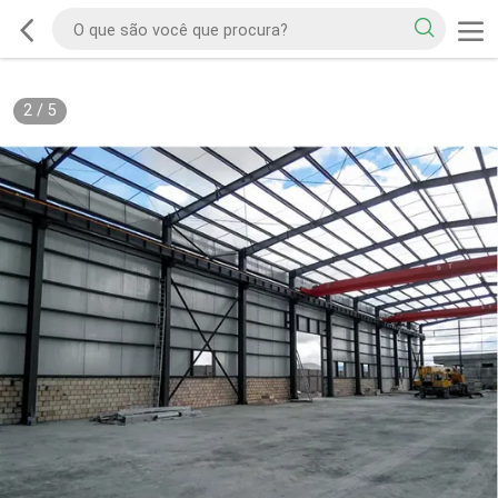
2
/
5