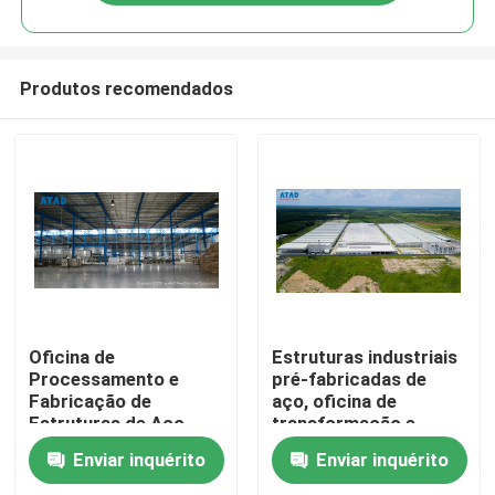
Produtos recomendados
Casa
Oficina de
Estruturas industriais
Processamento e
pré-fabricadas de
Fabricação de
aço, oficina de
Produtos
Estruturas de Aço
transformação e
Fonte Avançada
fabrico de estruturas
Enviar inquérito
Enviar inquérito
de aço
Vídeos