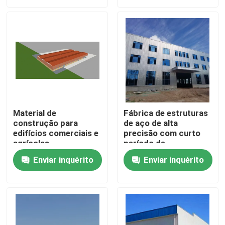
Sobre nós
Excursão da fábrica
Controle da qualidade
Material de
Fábrica de estruturas
construção para
de aço de alta
Peça umas citações
edifícios comerciais e
precisão com curto
agrícolas
período de
construção
Armazém da construção de aço
Enviar inquérito
Enviar inquérito
Oficina da construção de aço
Construção de aço de pouco peso